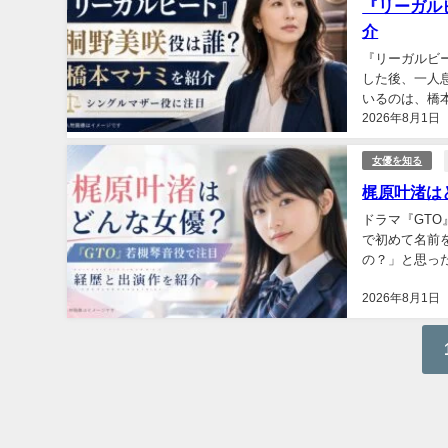
『リーガル
介
『リーガルビ
した後、一人
いるのは、橋
2026年8月1日
のか、演じる橋
女優を知る
梶原叶渚はど
ドラマ『GTO
で初めて名前
の？」と思っ
どで活動し、ド
2026年8月1日