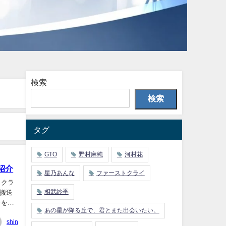
検索
検索
タグ
GTO
野村麻純
河村花
紹介
星乃あんな
ファーストクライ
トクラ
相武紗季
急搬送
希を演
あの星が降る丘で、君とまた出会いたい。
shin