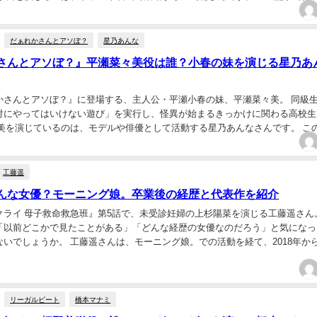
いる鮎川紗良の役柄、演じる豊嶋花さんの簡単...
だぁれかさんとアソぼ？
星乃あんな
さんとアソぼ？』平瀬菜々美役は誰？小春の妹を演じる星乃あ
かさんとアソぼ？』に登場する、主人公・平瀬小春の妹、平瀬菜々美。 同級
対にやってはいけない遊び」を実行し、怪異が始まるきっかけに関わる高校生
々美を演じているのは、モデルや俳優として活動する星乃あんなさんです。 こ
美がどのような人物なのか、演じる星乃あんなさ...
工藤遥
んな女優？モーニング娘。卒業後の経歴と代表作を紹介
クライ 母子救命救急班』第5話で、未受診妊婦の上杉陽菜を演じる工藤遥さん
「以前どこかで見たことがある」「どんな経歴の女優なのだろう」と気になっ
ないでしょうか。 工藤遥さんは、モーニング娘。での活動を経て、2018年か
始めた人物です。『快盗戦隊ルパンレンジ...
リーガルビート
橋本マナミ