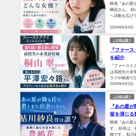
映画『あの星
嶋花さん。 
へ活動を広げ
され、その後はド
2026年8月4日
この役は誰？
『ファース
を紹介
『ファースト
は高校生の未
ラマや映画で
2026年8月2日
柄、平澤宏々路
この役は誰？
『あの星が
徒を演じる
映画『あの星
す。 紗良は
物です。 鮎