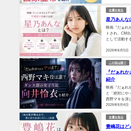
女優を知る
星乃あんな
映画『だぁれ
トされ、CM出
として活動す
のコガネ役や、
2026年8月5日
この役は誰？
『だぁれか
紹介
映画『だぁれ
と「絶対にや
西野マキを演
2026年8月4日
野マキがどのよ
女優を知る
豊嶋花はど