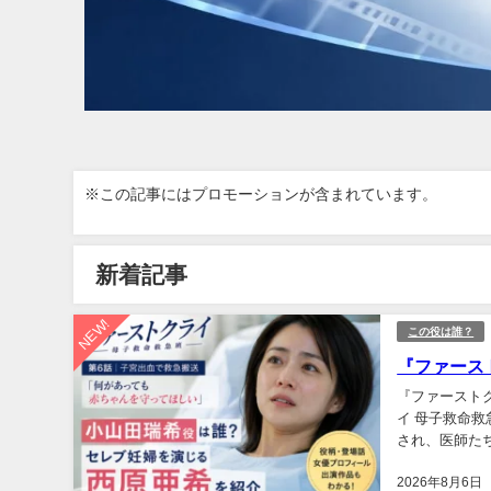
※この記事にはプロモーションが含まれています。
新着記事
NEW!
この役は誰？
『ファース
『ファースト
イ 母子救命
され、医師た
じるのは、女優
2026年8月6日