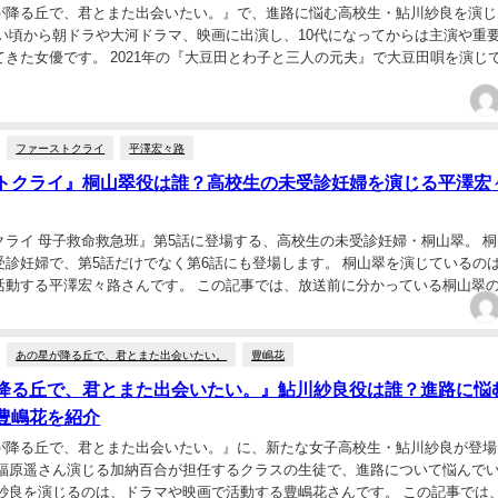
が降る丘で、君とまた出会いたい。』で、進路に悩む高校生・鮎川紗良を演じ
幼い頃から朝ドラや大河ドラマ、映画に出演し、10代になってからは主演や重
てきた女優です。 2021年の『大豆田とわ子と三人の元夫』で大豆田唄を演じ
ラマ初主演やNetflix映画、日本...
ファーストクライ
平澤宏々路
トクライ』桐山翠役は誰？高校生の未受診妊婦を演じる平澤宏
クライ 母子救命救急班』第5話に登場する、高校生の未受診妊婦・桐山翠。 
受診妊婦で、第5話だけでなく第6話にも登場します。 桐山翠を演じているの
活動する平澤宏々路さんです。 この記事では、放送前に分かっている桐山翠
さんの簡単なプロフィール、主な出演作品を...
あの星が降る丘で、君とまた出会いたい。
豊嶋花
降る丘で、君とまた出会いたい。』鮎川紗良役は誰？進路に悩
豊嶋花を紹介
が降る丘で、君とまた出会いたい。』に、新たな女子高校生・鮎川紗良が登場
、福原遥さん演じる加納百合が担任するクラスの生徒で、進路について悩んで
川紗良を演じるのは、ドラマや映画で活動する豊嶋花さんです。 この記事では