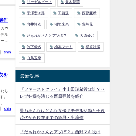
リーガルビート
並木彩華
平澤宏々路
工藤遥
西原亜希
演作
向井怜衣
稲垣来泉
豊嶋花
スカウ
モデル
だぁれかさんとアソぼ？
大原優乃
ャー』
竹下優名
橋本マナミ
梶原叶渚
shin
白鳥玉季
衣を
最新記事
『ファーストクライ』小山田瑞希役は誰？セ
美たち
レブ妊婦を演じる西原亜希を紹介
す。
は、西
shin
星乃あんなはどんな女優？モデル活動と子役
時代から現在までの経歴・出演作
『だぁれかさんとアソぼ？』西野マキ役は