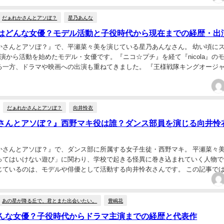
だぁれかさんとアソぼ？
星乃あんな
はどんな女優？モデル活動と子役時代から現在までの経歴・出
かさんとアソぼ？』で、平瀬菜々美を演じている星乃あんなさん。 幼い頃に
演から活動を始めたモデル・女優です。『ニコ☆プチ』を経て『nicola』の
る一方、ドラマや映画への出演も重ねてきました。 『王様戦隊キングオージ
映画『ゴールド・ボーイ』の上間夏月役...
だぁれかさんとアソぼ？
向井怜衣
さんとアソぼ？』西野マキ役は誰？ダンス部員を演じる向井怜
かさんとアソぼ？』で、ダンス部に所属する女子生徒・西野マキ。 平瀬菜々
ってはいけない遊び」に関わり、学校で起きる怪異に巻き込まれていく人物で
じているのは、モデルや俳優として活動する向井怜衣さんです。 この記事で
うな生徒なのか、向井怜衣さんの簡単なプロフ...
あの星が降る丘で、君とまた出会いたい。
豊嶋花
んな女優？子役時代からドラマ主演までの経歴と代表作