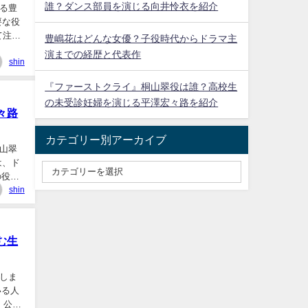
誰？ダンス部員を演じる向井怜衣を紹介
る豊
要な役
て注目
豊嶋花はどんな女優？子役時代からドラマ主
演までの経歴と代表作
shin
『ファーストクライ』桐山翠役は誰？高校生
の未受診妊婦を演じる平澤宏々路を紹介
々路
カテゴリー別アーカイブ
桐山翠
は、ド
の役
shin
む生
しま
いる人
、公開