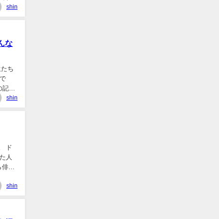
shin
んな
生たち
で
の記事
shin
。 ド
た人
ら俳優
shin