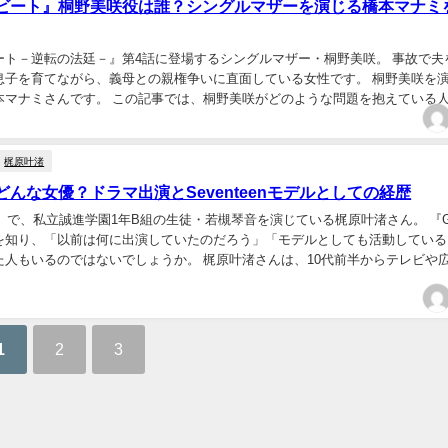
ビート』桐野美咲役は誰？シングルマザーを演じる橋本マナミ
ート－逆転の法廷－』第4話に登場するシングルマザー・桐野美咲。 事故で夫
息子を育てながら、義母との親権争いに直面している女性です。 桐野美咲を
本マナミさんです。 この記事では、桐野美咲がどのような問題を抱えている
本マナミさんの簡単なプロフィールや主な出...
梶原叶渚
んな女優？ドラマ出演とSeventeenモデルとしての経歴
』で、私立誠進学園1年B組の生徒・若槻琴音を演じている梶原叶渚さん。 『G
を知り、「以前は何に出演していたのだろう」「モデルとしても活動している
た人もいるのではないでしょうか。 梶原叶渚さんは、10代前半からテレビや
ラマ出演を重ねながら、2025年にはミス...
1
2
3