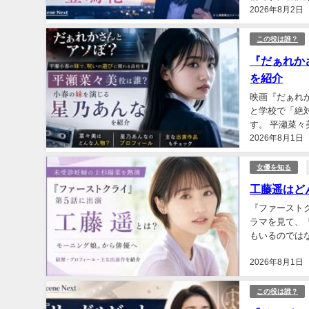
2026年8月2日
前に発表されて
この役は誰？
『だぁれか
を紹介
映画『だぁれ
と学校で「絶
す。 平瀬菜
2026年8月1日
では、平瀬菜々
女優を知る
工藤遥はど
『ファースト
ラマを見て、
もいるのでは
活動を本格的に
2026年8月1日
この役は誰？