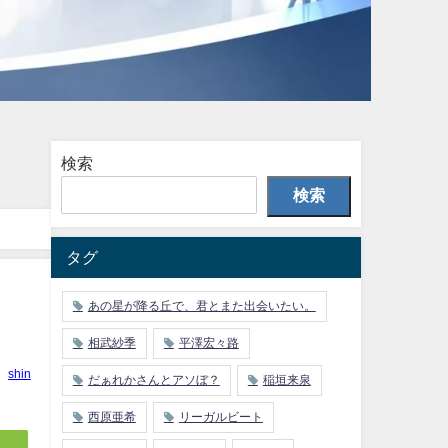
検索
検索
タグ
あの星が降る丘で、君とまた出会いたい。
相武紗季
平澤宏々路
shin
だぁれかさんとアソぼ？
稲垣来泉
西原亜希
リーガルビート