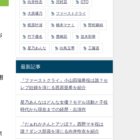
向井怜衣
河村花
GTO
大原優乃
ファーストクライ
梶原叶渚
橋本マナミ
野村麻純
お
竹下優名
豊嶋花
並木彩華
星乃あんな
白鳥玉季
工藤遥
最新記事
用
『ファーストクライ』小山田瑞希役は誰？セ
レブ妊婦を演じる西原亜希を紹介
星乃あんなはどんな女優？モデル活動と子役
時代から現在までの経歴・出演作
『だぁれかさんとアソぼ？』西野マキ役は
誰？ダンス部員を演じる向井怜衣を紹介
ポ