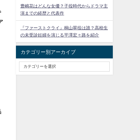
豊嶋花はどんな女優？子役時代からドラマ主
で
演までの経歴と代表作
ア
『ファーストクライ』桐山翠役は誰？高校生
の未受診妊婦を演じる平澤宏々路を紹介
ま
カテゴリー別アーカイブ
品